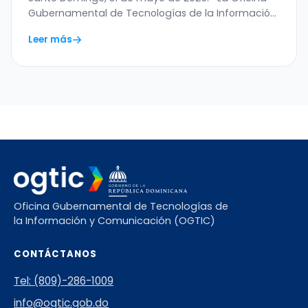
Menor
Gubernamental de Tecnologías de la Información
y…
Leer más
Oficina Gubernamental de Tecnologías de
la Información y Comunicación (OGTIC)
CONTÁCTANOS
Tel: (809)-286-1009
info@ogtic.gob.do