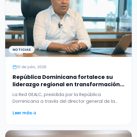
NOTICIAS
10 de julio, 2026
República Dominicana fortalece su
liderazgo regional en transformación
digital con el WSIS Prize 2026 otorgado
La Red GEALC, presidida por la República
a la Red GEALC
Dominicana a través del director general de la
OGTIC,…
Leer más