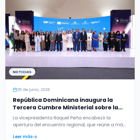
NOTICIAS
25 de junio, 2026
República Dominicana inaugura la
Tercera Cumbre Ministerial sobre la
Ética de la Inteligencia Artificial en
La vicepresidenta Raquel Peña encabezó la
América Latina y el Caribe
apertura del encuentro regional, que reúne a más
de 20…
Leer más