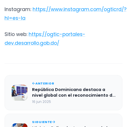
Instagram:
https://www.instagram.com/ogticrd/?
hl=es-la
Sitio web:
https://ogtic-portales-
dev.desarrollo.gob.do/
ANTERIOR
República Dominicana destaca a
nivel global con el reconocimiento de
la OGTIC en los Premios WSIS 2025
16 jun 2025
SIGUIENTE