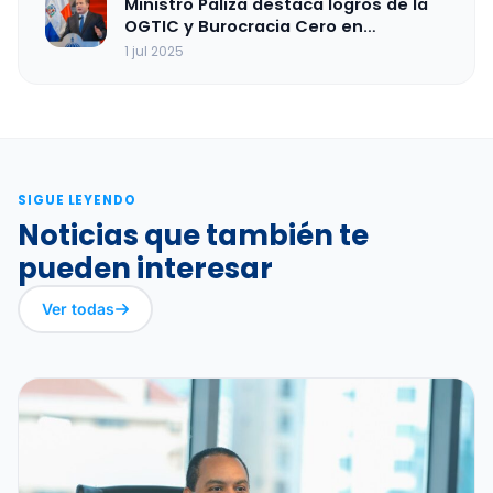
Ministro Paliza destaca logros de la
OGTIC y Burocracia Cero en
innovación pública durante el 50.º
1 jul 2025
Consejo de Ministros
SIGUE LEYENDO
Noticias que también te
pueden interesar
Ver todas