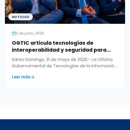
NOTICIAS
2 de junio, 2026
OGTIC articula tecnologías de
interoperabilidad y seguridad para
digitalizar el Permiso de Salida del
Santo Domingo, 31 de mayo de 2026.- La Oficina
Menor
Gubernamental de Tecnologías de la Información
y…
Leer más