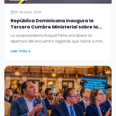
25 de junio, 2026
República Dominicana inaugura la
Tercera Cumbre Ministerial sobre la
Ética de la Inteligencia Artificial en
La vicepresidenta Raquel Peña encabezó la
América Latina y el Caribe
apertura del encuentro regional, que reúne a más
de 20…
Leer más