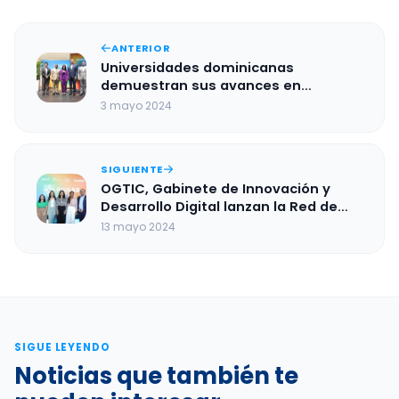
ANTERIOR
Universidades dominicanas
demuestran sus avances en
tecnología e innovación en Feria
3 mayo 2024
Universitaria de Dominicana Innova
SIGUIENTE
OGTIC, Gabinete de Innovación y
Desarrollo Digital lanzan la Red de
Laboratorios de Innovación en el
13 mayo 2024
sector público y privado
SIGUE LEYENDO
Noticias que también te