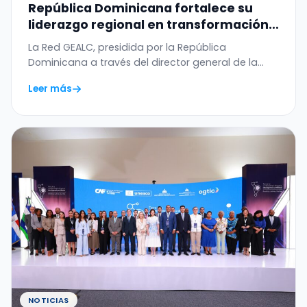
República Dominicana fortalece su
liderazgo regional en transformación
digital con el WSIS Prize 2026 otorgado
La Red GEALC, presidida por la República
a la Red GEALC
Dominicana a través del director general de la
OGTIC,…
Leer más
NOTICIAS