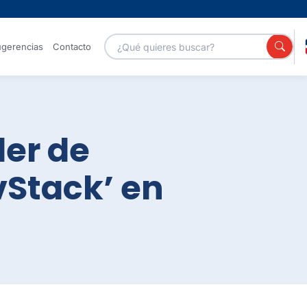
gerencias
Contacto
Portales
ler de
vStack’ en
Servicios GOB
Canal de
YouTube
Galería de
Centro
fotos
Nacional de
Ciberseguridad