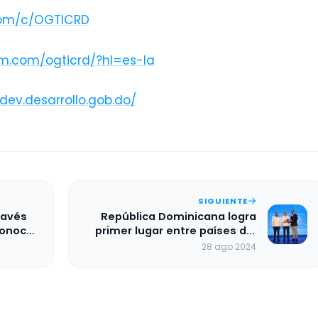
com/c/OGTICRD
am.com/ogticrd/?hl=es-la
dev.desarrollo.gob.do/
SIGUIENTE
ravés
República Dominicana logra
conoce
primer lugar entre países del
Caribe en el Índice Global IA
28 ago 2024
Responsable
sector