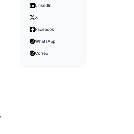
LinkedIn
X
Facebook
WhatsApp
Correo
n
.
e