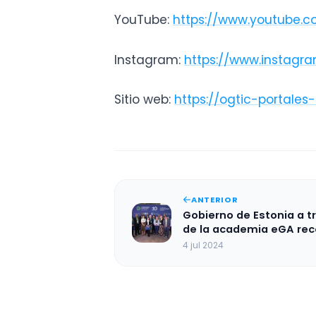
YouTube:
https://www.youtube.
Instagram:
https://www.instagr
Sitio web:
https://ogtic-portales-
ANTERIOR
Gobierno de Estonia a t
de la academia eGA re
a la OGTIC por
4 jul 2024
implementación de
interoperabilidad en el 
público