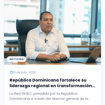
NOTICIAS
10 de julio, 2026
República Dominicana fortalece su
liderazgo regional en transformación
digital con el WSIS Prize 2026 otorgado
La Red GEALC, presidida por la República
a la Red GEALC
Dominicana a través del director general de la
OGTIC,…