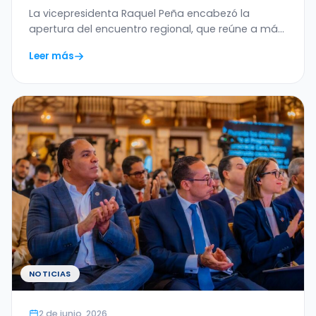
Ética de la Inteligencia Artificial en
La vicepresidenta Raquel Peña encabezó la
América Latina y el Caribe
apertura del encuentro regional, que reúne a más
de 20…
Leer más
NOTICIAS
2 de junio, 2026