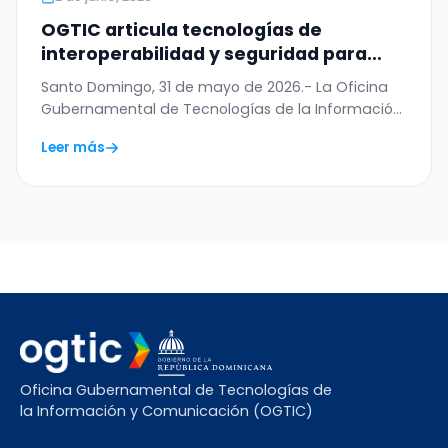
OGTIC articula tecnologías de
interoperabilidad y seguridad para
digitalizar el Permiso de Salida del
Santo Domingo, 31 de mayo de 2026.- La Oficina
Menor
Gubernamental de Tecnologías de la Información
y…
Leer más
Oficina Gubernamental de Tecnologías de
la Información y Comunicación (OGTIC)