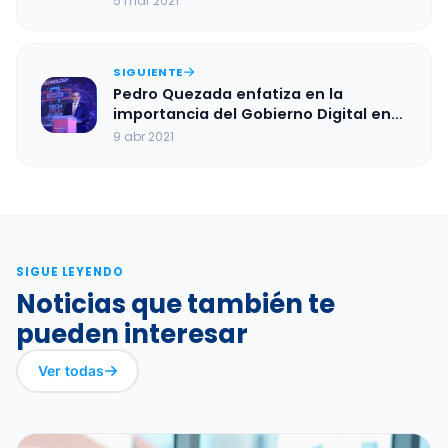
5 mar 2021
SIGUIENTE
Pedro Quezada enfatiza en la
importancia del Gobierno Digital en
el país
9 abr 2021
SIGUE LEYENDO
Noticias que también te
pueden interesar
Ver todas