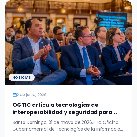
NOTICIAS
2 de junio, 2026
OGTIC articula tecnologías de
interoperabilidad y seguridad para
digitalizar el Permiso de Salida del
Santo Domingo, 31 de mayo de 2026.- La Oficina
Menor
Gubernamental de Tecnologías de la Información
y…