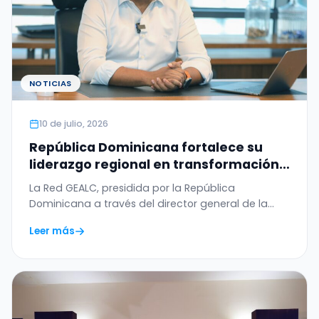
NOTICIAS
10 de julio, 2026
República Dominicana fortalece su
liderazgo regional en transformación
digital con el WSIS Prize 2026 otorgado
La Red GEALC, presidida por la República
a la Red GEALC
Dominicana a través del director general de la
OGTIC,…
Leer más