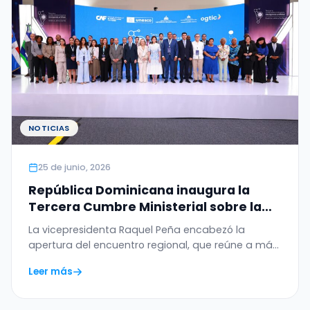
NOTICIAS
25 de junio, 2026
República Dominicana inaugura la
Tercera Cumbre Ministerial sobre la
Ética de la Inteligencia Artificial en
La vicepresidenta Raquel Peña encabezó la
América Latina y el Caribe
apertura del encuentro regional, que reúne a más
de 20…
Leer más