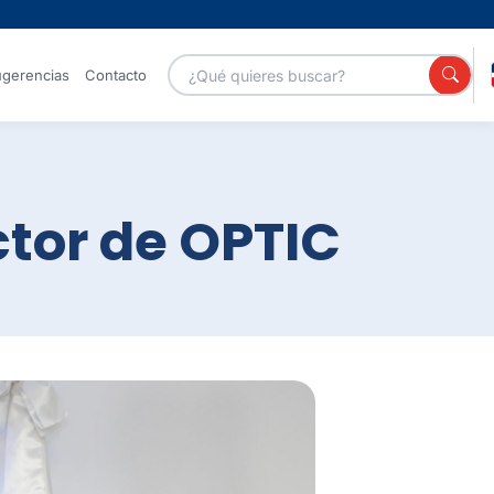
gerencias
Contacto
Portales
tor de OPTIC
Servicios GOB
Canal de
YouTube
Galería de
Centro
fotos
Nacional de
Ciberseguridad