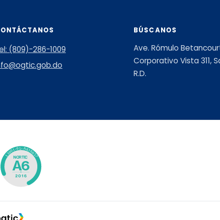
CONTÁCTANOS
BÚSCANOS
Ave. Rómulo Betancourt 
el: (809)-286-1009
Corporativo Vista 311,
nfo@ogtic.gob.do
R.D.