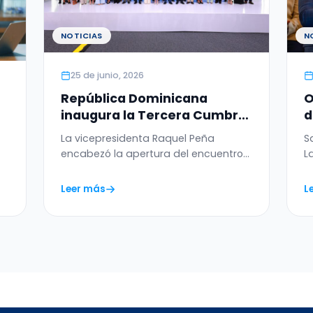
NOTICIAS
N
25 de junio, 2026
República Dominicana
O
inaugura la Tercera Cumbre
d
Ministerial sobre la Ética de
s
La vicepresidenta Raquel Peña
S
la Inteligencia Artificial en
P
encabezó la apertura del encuentro
L
6
América Latina y el Caribe
regional, que reúne a más de 20…
T
Leer más
L