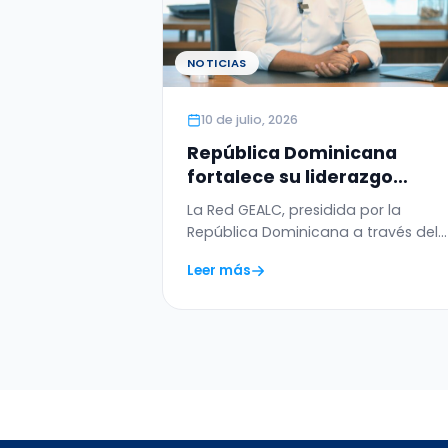
NOTICIAS
10 de julio, 2026
República Dominicana
fortalece su liderazgo
regional en transformación
La Red GEALC, presidida por la
digital con el WSIS Prize 202
República Dominicana a través del
otorgado a la Red GEALC
director general de la OGTIC,…
Leer más