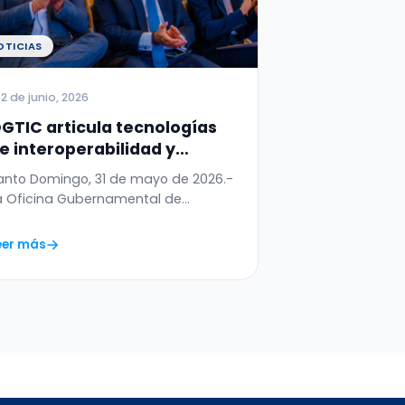
OTICIAS
2 de junio, 2026
GTIC articula tecnologías
e interoperabilidad y
eguridad para digitalizar el
anto Domingo, 31 de mayo de 2026.-
ermiso de Salida del Menor
a Oficina Gubernamental de
ecnologías de la Información y…
eer más