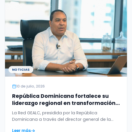
NOTICIAS
10 de julio, 2026
República Dominicana fortalece su
liderazgo regional en transformación
digital con el WSIS Prize 2026 otorgado
La Red GEALC, presidida por la República
a la Red GEALC
Dominicana a través del director general de la
OGTIC,…
Leer más