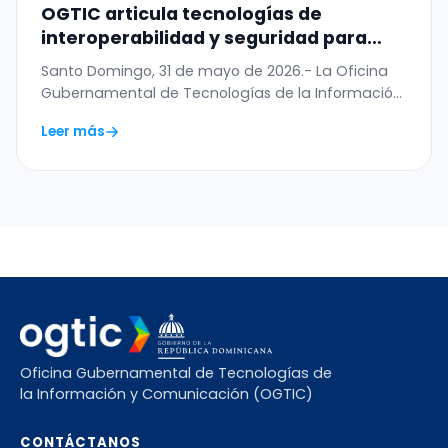
OGTIC articula tecnologías de
interoperabilidad y seguridad para
digitalizar el Permiso de Salida del
Santo Domingo, 31 de mayo de 2026.- La Oficina
Menor
Gubernamental de Tecnologías de la Información
y…
Leer más
Oficina Gubernamental de Tecnologías de
la Información y Comunicación (OGTIC)
CONTÁCTANOS