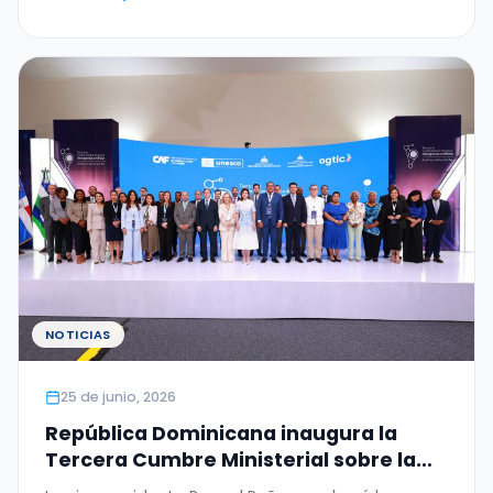
NOTICIAS
25 de junio, 2026
República Dominicana inaugura la
Tercera Cumbre Ministerial sobre la
Ética de la Inteligencia Artificial en