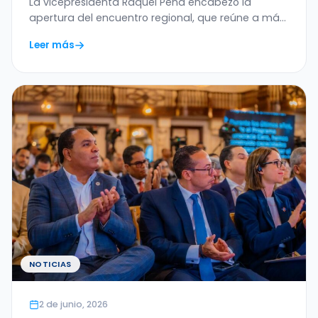
La vicepresidenta Raquel Peña encabezó la
América Latina y el Caribe
apertura del encuentro regional, que reúne a más
de 20…
Leer más
NOTICIAS
2 de junio, 2026