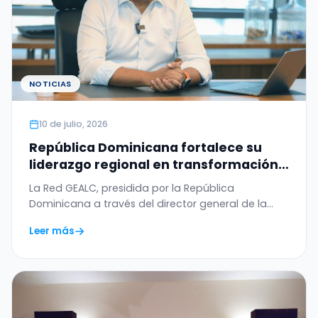
NOTICIAS
10 de julio, 2026
República Dominicana fortalece su
liderazgo regional en transformación
digital con el WSIS Prize 2026 otorgado
La Red GEALC, presidida por la República
a la Red GEALC
Dominicana a través del director general de la
OGTIC,…
Leer más