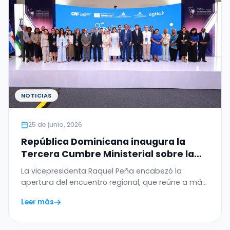
NOTICIAS
25 de junio, 2026
República Dominicana inaugura la
Tercera Cumbre Ministerial sobre la
Ética de la Inteligencia Artificial en
La vicepresidenta Raquel Peña encabezó la
América Latina y el Caribe
apertura del encuentro regional, que reúne a más
de 20…
Leer más