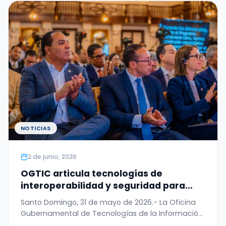
NOTICIAS
2 de junio, 2026
OGTIC articula tecnologías de
interoperabilidad y seguridad para
digitalizar el Permiso de Salida del
Santo Domingo, 31 de mayo de 2026.- La Oficina
Menor
Gubernamental de Tecnologías de la Información
y…