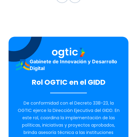
Gabinete de Innovación y Desarrollo
Digital
Rol OGTIC en el GIDD
De conformidad con el Decreto 338-23, la
OGTIC ejerce la Dirección Ejecutiva del GIDD. En
este rol, coordina la implementación de las
políticas, iniciativas y proyectos aprobados,
brinda asesoría técnica a las instituciones