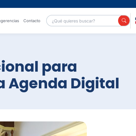
gerencias
Contacto
Portales
ional para
la Agenda Digital
Servicios GOB
Canal de
YouTube
Galería de
Centro
fotos
Nacional de
Ciberseguridad