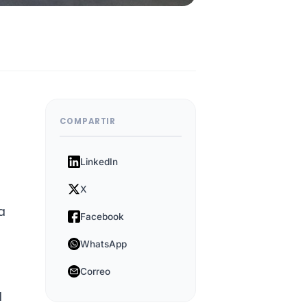
COMPARTIR
n
LinkedIn
X
a
Facebook
WhatsApp
Correo
l