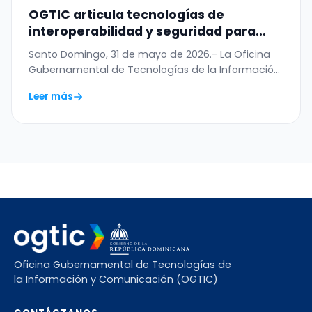
OGTIC articula tecnologías de
interoperabilidad y seguridad para
digitalizar el Permiso de Salida del
Santo Domingo, 31 de mayo de 2026.- La Oficina
Menor
Gubernamental de Tecnologías de la Información
y…
Leer más
Oficina Gubernamental de Tecnologías de
la Información y Comunicación (OGTIC)