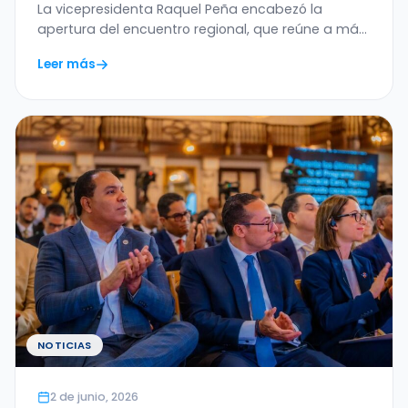
Ética de la Inteligencia Artificial en
La vicepresidenta Raquel Peña encabezó la
América Latina y el Caribe
apertura del encuentro regional, que reúne a más
de 20…
Leer más
NOTICIAS
2 de junio, 2026