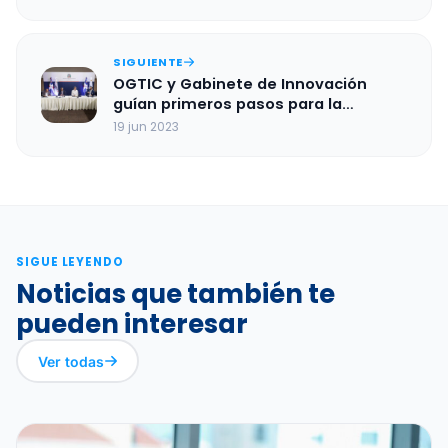
Inteligencia Artificial
SIGUIENTE
OGTIC y Gabinete de Innovación
guían primeros pasos para la
creación de la Estrategia Nacional de
19 jun 2023
Inteligencia Artificial
SIGUE LEYENDO
Noticias que también te
pueden interesar
Ver todas