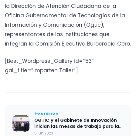
la Dirección de Atención Ciudadana de la
Oficina Gubernamental de Tecnologías de la
Información y Comunicación (Ogtic),
representantes de las instituciones que
integran la Comisión Ejecutiva Burocracia Cero.
[Best_Wordpress_Gallery id=”53″
gal_title=”Imparten Taller”]
ANTERIOR
OGTIC y el Gabinete de Innovación
inician las mesas de trabajo para la
creación de la Estrategia Nacional de
5 jun 2023