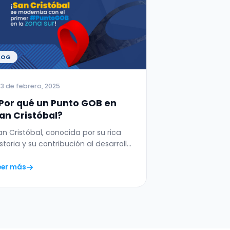
LOG
3 de febrero, 2025
Por qué un Punto GOB en
an Cristóbal?
an Cristóbal, conocida por su rica
istoria y su contribución al desarrollo
e la República Dominicana,…
eer más