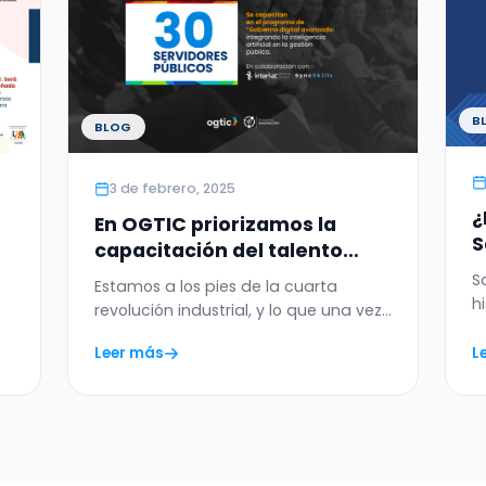
B
BLOG
3 de febrero, 2025
¿
En OGTIC priorizamos la
S
capacitación del talento
público, enfocándonos en
S
Estamos a los pies de la cuarta
formación en gobierno
h
revolución industrial, y lo que una vez
digital e inteligencia
d
fue teoría…
artificial.
Leer más
L