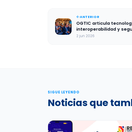
ANTERIOR
OGTIC articula tecnolog
interoperabilidad y seg
para digitalizar el Perm
2 jun 2026
Salida del Menor
SIGUE LEYENDO
Noticias que tam