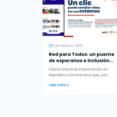
BLOG
3 de febrero, 2025
Red para Todos: un puente
de esperanza e inclusión
entre OGTIC y ADIDE.
Existen brechas importantes en
República Dominicana que, por
muchos años, no han podido
Leer más
cerrarse. Muchas de…