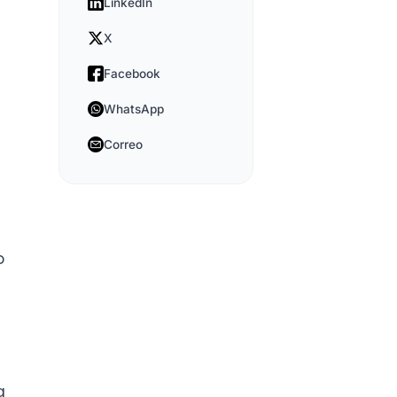
LinkedIn
X
Facebook
WhatsApp
Correo
o
a