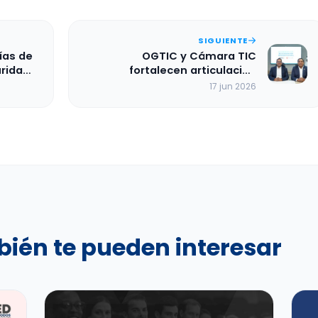
SIGUIENTE
ías de
OGTIC y Cámara TIC
uridad
fortalecen articulación
iso de
público-privada en favor del
17 jun 2026
desarrollo digital de República
Dominicana
bién te pueden interesar