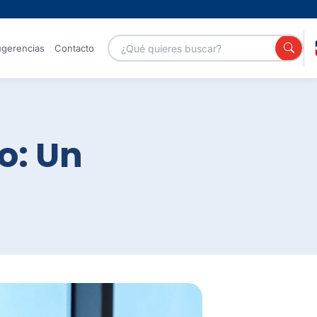
gerencias
Contacto
Portales
o: Un
Servicios GOB
Canal de
YouTube
Galería de
Centro
fotos
Nacional de
Ciberseguridad