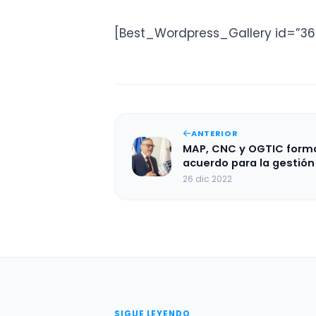
[Best_Wordpress_Gallery id=”36
ANTERIOR
MAP, CNC y OGTIC forma
acuerdo para la gestión
resultados del Program
26 dic 2022
Burocracia Cero
SIGUE LEYENDO