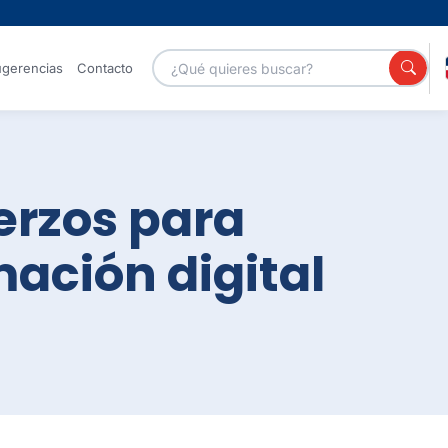
gerencias
Contacto
Portales
erzos para
mación digital
Servicios GOB
Canal de
YouTube
Galería de
Centro
fotos
Nacional de
Ciberseguridad