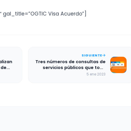
″ gal_title=”OGTIC Visa Acuerdo”]
SIGUIENTE
lizan
Tres números de consultas de
 de
servicios públicos que todo
a
dominicano debe conocer
5 ene 2023