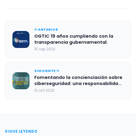
ANTERIOR
OGTIC 19 años cumpliendo con la
transparencia gubernamental.
15 sep 2023
SIGUIENTE
Fomentando la concienciación sobre
ciberseguridad: una responsabilidad
colectiva
13 oct 2023
SIGUE LEYENDO