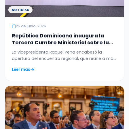
NOTICIAS
25 de junio, 2026
República Dominicana inaugura la
Tercera Cumbre Ministerial sobre la
Ética de la Inteligencia Artificial en
La vicepresidenta Raquel Peña encabezó la
América Latina y el Caribe
apertura del encuentro regional, que reúne a más
de 20…
Leer más