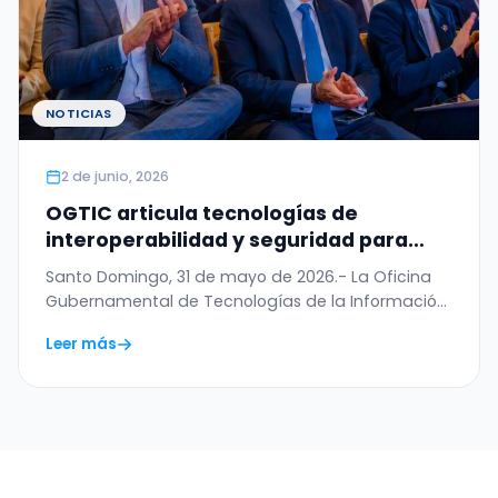
NOTICIAS
2 de junio, 2026
OGTIC articula tecnologías de
interoperabilidad y seguridad para
digitalizar el Permiso de Salida del
Santo Domingo, 31 de mayo de 2026.- La Oficina
Menor
Gubernamental de Tecnologías de la Información
y…
Leer más