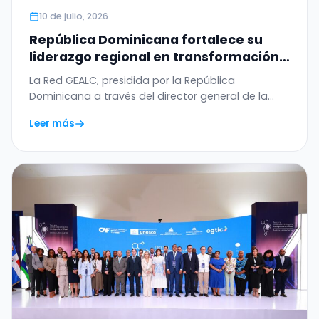
10 de julio, 2026
República Dominicana fortalece su
liderazgo regional en transformación
digital con el WSIS Prize 2026 otorgado
La Red GEALC, presidida por la República
a la Red GEALC
Dominicana a través del director general de la
OGTIC,…
Leer más