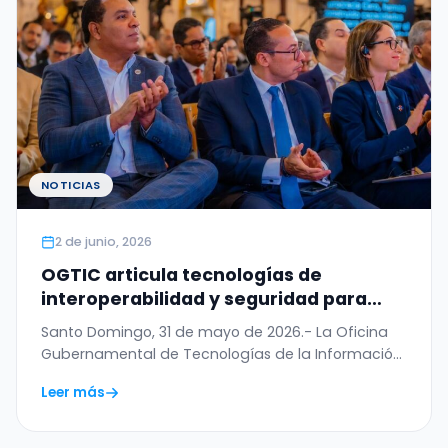
NOTICIAS
2 de junio, 2026
OGTIC articula tecnologías de
interoperabilidad y seguridad para
digitalizar el Permiso de Salida del
Santo Domingo, 31 de mayo de 2026.- La Oficina
Menor
Gubernamental de Tecnologías de la Información
y…
Leer más