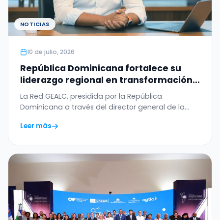
NOTICIAS
10 de julio, 2026
República Dominicana fortalece su
liderazgo regional en transformación
digital con el WSIS Prize 2026 otorgado
La Red GEALC, presidida por la República
a la Red GEALC
Dominicana a través del director general de la
OGTIC,…
Leer más