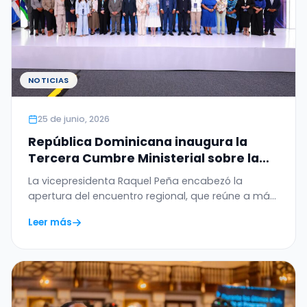
NOTICIAS
25 de junio, 2026
República Dominicana inaugura la
Tercera Cumbre Ministerial sobre la
Ética de la Inteligencia Artificial en
La vicepresidenta Raquel Peña encabezó la
América Latina y el Caribe
apertura del encuentro regional, que reúne a más
de 20…
Leer más