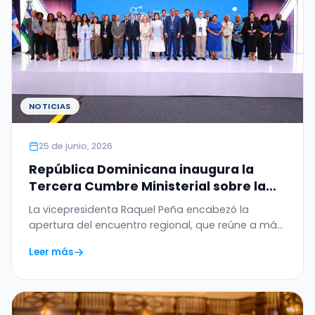
NOTICIAS
25 de junio, 2026
República Dominicana inaugura la
Tercera Cumbre Ministerial sobre la
Ética de la Inteligencia Artificial en
La vicepresidenta Raquel Peña encabezó la
América Latina y el Caribe
apertura del encuentro regional, que reúne a más
de 20…
Leer más