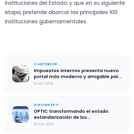
instituciones del Estado; y que en su siguiente
etapa, pretende abarcar las principales 100
instituciones gubernamentales.
ANTERIOR
Impuestos internos presenta nuevo
portal más moderno y amigable para
las y los contribuyentes.
11 nov 2014
SIGUIENTE
OPTIC transformando el estado:
estandarización de los
departamentos de tic en marcha
13 nov 2014