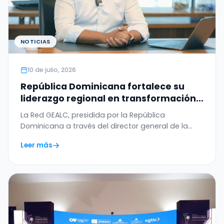
NOTICIAS
10 de julio, 2026
República Dominicana fortalece su
liderazgo regional en transformación
digital con el WSIS Prize 2026 otorgado
La Red GEALC, presidida por la República
a la Red GEALC
Dominicana a través del director general de la
OGTIC,…
Leer más