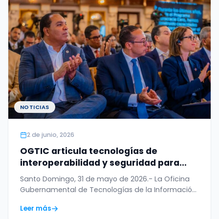
NOTICIAS
2 de junio, 2026
OGTIC articula tecnologías de
interoperabilidad y seguridad para
digitalizar el Permiso de Salida del
Santo Domingo, 31 de mayo de 2026.- La Oficina
Menor
Gubernamental de Tecnologías de la Información
y…
Leer más