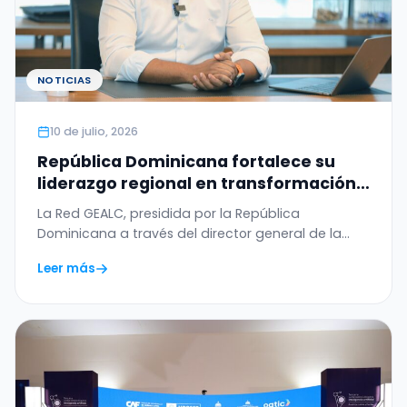
NOTICIAS
10 de julio, 2026
República Dominicana fortalece su
liderazgo regional en transformación
digital con el WSIS Prize 2026 otorgado
La Red GEALC, presidida por la República
a la Red GEALC
Dominicana a través del director general de la
OGTIC,…
Leer más