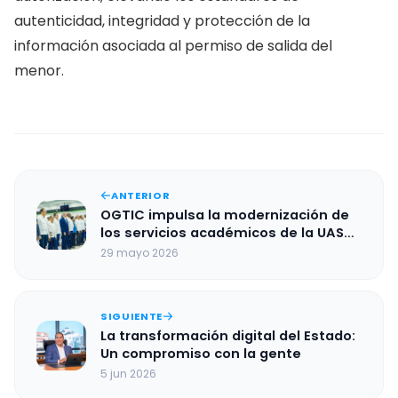
autenticidad, integridad y protección de la
información asociada al permiso de salida del
menor.
ANTERIOR
OGTIC impulsa la modernización de
los servicios académicos de la UASD
mediante firma digital
29 mayo 2026
SIGUIENTE
La transformación digital del Estado:
Un compromiso con la gente
5 jun 2026