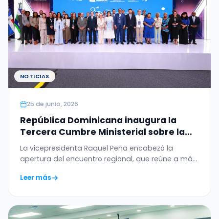
NOTICIAS
25 de junio, 2026
República Dominicana inaugura la
Tercera Cumbre Ministerial sobre la
Ética de la Inteligencia Artificial en
La vicepresidenta Raquel Peña encabezó la
América Latina y el Caribe
apertura del encuentro regional, que reúne a más
de 20…
Leer más