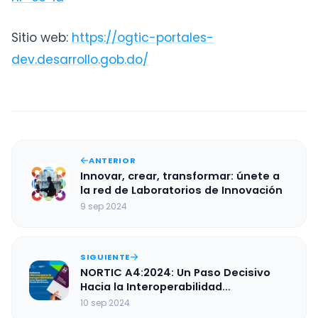
Sitio web:
https://ogtic-portales-
dev.desarrollo.gob.do/
ANTERIOR
Innovar, crear, transformar: únete a
la red de Laboratorios de Innovación
9 sep 2024
SIGUIENTE
NORTIC A4:2024: Un Paso Decisivo
Hacia la Interoperabilidad
Gubernamental
10 sep 2024