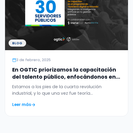
BLOG
3 de febrero, 2025
En OGTIC priorizamos la capacitación
del talento público, enfocándonos en
formación en gobierno digital e
Estamos a los pies de la cuarta revolución
inteligencia artificial.
industrial, y lo que una vez fue teoría…
Leer más