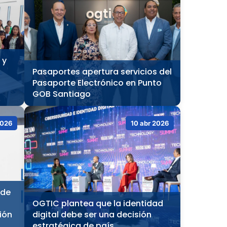
 y
Pasaportes apertura servicios del
Pasaporte Electrónico en Punto
GOB Santiago
2026
10 abr 2026
 de
OGTIC plantea que la identidad
ión
digital debe ser una decisión
estratégica de país