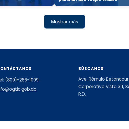
Mostrar más
CONTÁCTANOS
BÚSCANOS
Ave. Rómulo Betancourt 
el: (809)-286-1009
Corporativo Vista 311,
nfo@ogtic.gob.do
R.D.