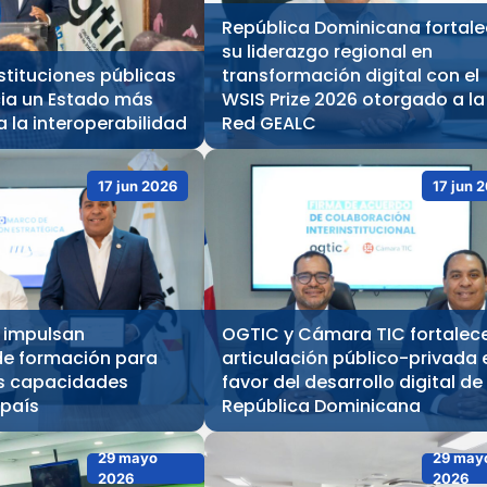
República Dominicana fortal
su liderazgo regional en
stituciones públicas
transformación digital con el
ia un Estado más
WSIS Prize 2026 otorgado a la
a la interoperabilidad
Red GEALC
17 jun 2026
17 jun 
 impulsan
OGTIC y Cámara TIC fortalec
e formación para
articulación público-privada 
as capacidades
favor del desarrollo digital de
 país
República Dominicana
29 mayo
29 may
2026
2026