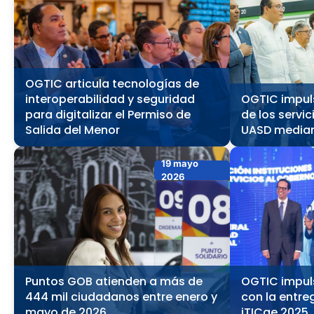
OGTIC articula tecnologías de
interoperabilidad y seguridad
OGTIC impul
para digitalizar el Permiso de
de los servi
Salida del Menor
UASD mediant
19 mayo
2026
Puntos GOB atienden a más de
OGTIC impuls
444 mil ciudadanos entre enero y
con la entre
mayo de 2026
iTICge 2025