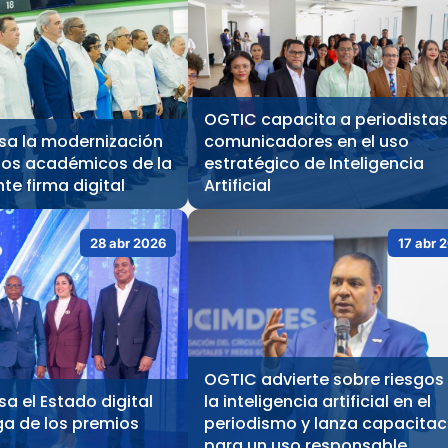
OGTIC capacita a periodistas
sa la modernización
comunicadores en el uso
cios académicos de la
estratégico de Inteligencia
e firma digital
Artificial
28 abr 2026
17 abr 
OGTIC advierte sobre riesgos
a el Estado digital
la inteligencia artificial en el
ga de los premios
periodismo y lanza capacitac
para un uso responsable