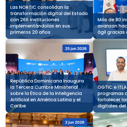
Las NORTIC consolidan la
transformación digital del Estado
con 266 instituciones
Más de 80 in
implementándolas en sus
avanzan hac
primeros 20 años
ágil gracias 
25 jun 2026
República Dominicana inaugura
la Tercera Cumbre Ministerial
OGTIC e ITLA
sobre la Ética de la Inteligencia
programas d
Artificial en América Latina y el
fortalecer l
Caribe
digitales del
2 jun 2026