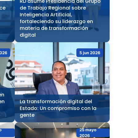
RD asume Presidencia del Grupo
ece
de Trabajo Regional sobre
Inteligencia Artificial,
fortaleciendo su liderazgo en
materia de transformación
Observatorio
NORTICS
digital
MAP
2026
5 jun 2026
Instituciones
en
en
La transformación digital del
Estado: Un compromiso con la
gente
o
25 mayo
2026