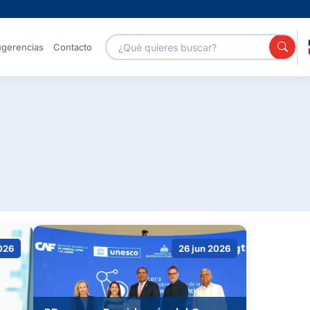
gerencias
Contacto
Portales
Servicios GOB
Canal de
YouTube
2026
26 jun 2026
Galería de
Centro
fotos
Nacional de
Ciberseguridad