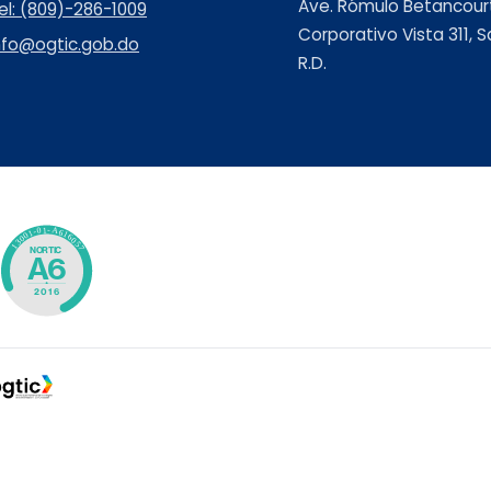
Ave. Rómulo Betancourt 
el: (809)-286-1009
Corporativo Vista 311,
nfo@ogtic.gob.do
R.D.