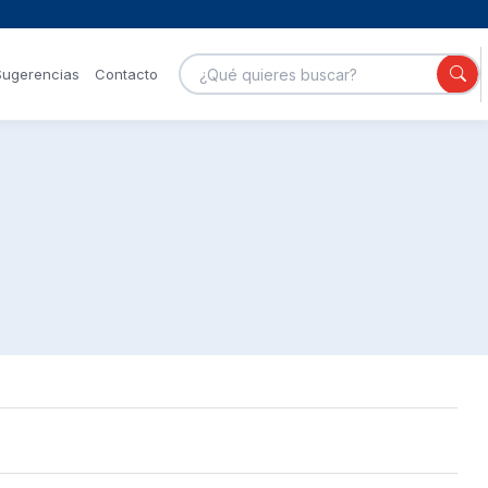
Sugerencias
Contacto
Portales
Servicios GOB
Canal de
YouTube
Galería de
Centro
fotos
Nacional de
Ciberseguridad