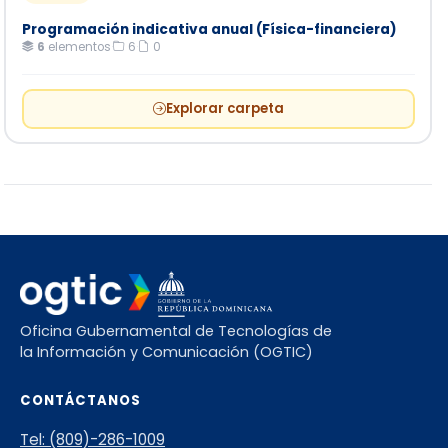
Programación indicativa anual (Física-financiera)
6
elementos
·
6
·
0
Explorar carpeta
Oficina Gubernamental de Tecnologías de
la Información y Comunicación (OGTIC)
CONTÁCTANOS
Tel: (809)-286-1009