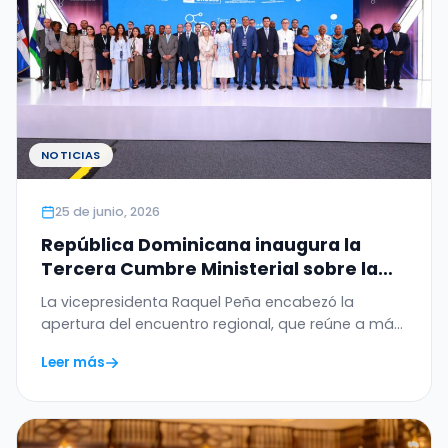
NOTICIAS
25 de junio, 2026
República Dominicana inaugura la
Tercera Cumbre Ministerial sobre la
Ética de la Inteligencia Artificial en
La vicepresidenta Raquel Peña encabezó la
América Latina y el Caribe
apertura del encuentro regional, que reúne a más
de 20…
Leer más