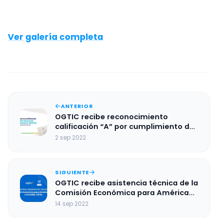
Ver galería completa
ANTERIOR
OGTIC recibe reconocimiento
calificación “A” por cumplimiento de
normas contables de DIGECOG
2 sep 2022
SIGUIENTE
OGTIC recibe asistencia técnica de la
Comisión Económica para América
Latina y el Caribe, CEPAL.
14 sep 2022