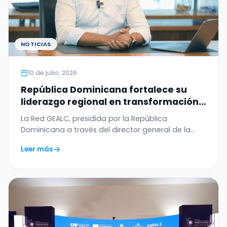
NOTICIAS
10 de julio, 2026
República Dominicana fortalece su
liderazgo regional en transformación
digital con el WSIS Prize 2026 otorgado
La Red GEALC, presidida por la República
a la Red GEALC
Dominicana a través del director general de la
OGTIC,…
Leer más