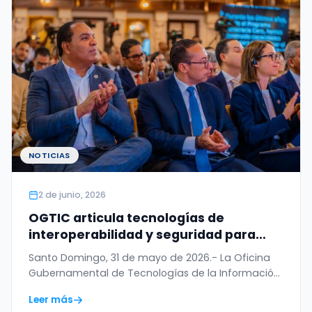
NOTICIAS
2 de junio, 2026
OGTIC articula tecnologías de
interoperabilidad y seguridad para
digitalizar el Permiso de Salida del
Santo Domingo, 31 de mayo de 2026.- La Oficina
Menor
Gubernamental de Tecnologías de la Información
y…
Leer más