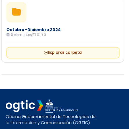
Octubre -Diciembre 2024
3
elementos
·
0
·
3
Explorar carpeta
Oficina Gubernamental de Tecnologías de
la Información y Comunicación (OGTIC)